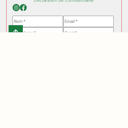
Déclaration de confidentialité
Nom
*
E-
mail
*
Téléphone
*
Sujet
*
Message
*
J’ai lu et j'accepte la politique de confidentialité de ce
site.
*
Accepter
> Déclaration de confidentialité
* champs obligatoires
hCaptcha