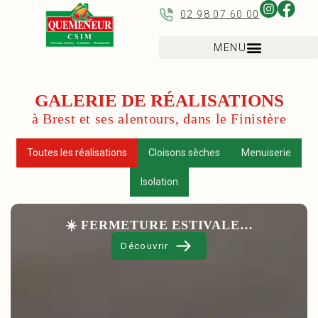
02 98 07 60 00
GALERIE DE RÉALISATIONS
à Brest et ses alentours, dans le Finistère
Toutes les réalisations
Cloisons sèches
Menuiserie
Isolation
☀️ FERMETURE ESTIVALE…
Découvrir