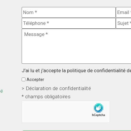
Nom
*
E-
mail
*
Téléphone
*
Sujet
Message
*
J’ai lu et j'accepte la politique de confidentialité d
Accepter
> Déclaration de confidentialité
té
* champs obligatoires
hCaptcha