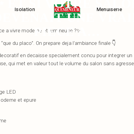
✨ ET SI VOTRE SALO
Isolation
Menuiserie
DEVENAIT UNE VRAI
PIECE A…
iece a vivre moderne et lumineuse ?✨
s “que du placo”. On prepare deja l’ambiance finale 👇
decoratif en decaisse specialement concu pour integrer un e
se, qui met en valeur tout le volume du salon sans agresse
e
age LED
moderne et epure
mme