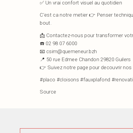
✅ Un vrai confort visuel au quotidien
C’est ca notre metier 👉 Penser technique
bout.
📩 Contactez-nous pour transformer votre
☎️ 02 98 07 6000
📧 csim@quemeneur.bzh
📍 50 rue Edmee Chandon 29820 Guilers
👉 Suivez notre page pour decouvrir nos r
#placo #
cloisons
#fauxplafond #renovati
Source