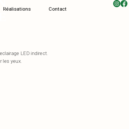
N
Réalisations
Contact
E
clairage LED indirect.
r les yeux.